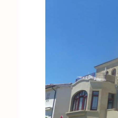
maison
Lemonon
Chancel