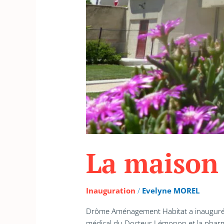
La maison
Inauguration
/
Evelyne MOREL
Drôme Aménagement Habitat a inauguré la
médical du Docteur Lémonon et la phar