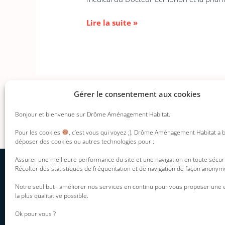
Lire la suite »
Gérer le consentement aux cookies
←
Précédent
Bonjour et bienvenue sur Drôme Aménagement Habitat.
Pour les cookies
, c’est vous qui voyez ;). Drôme Aménagement Habitat a 
déposer des cookies ou autres technologies pour :
Assurer une meilleure performance du site et une navigation en toute sécur
Récolter des statistiques de fréquentation et de navigation de façon anonym
INFORMATION DU
DAH
Mentions légales
Notre seul but : améliorer nos services en continu pour vous proposer une
Présentation
la plus qualitative possible.
Politique de
Nos engagements
confidentialité
Ok pour vous ?
Nos offres disponibles
Politique des co