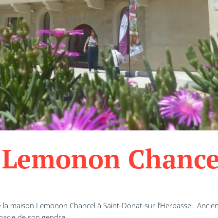
 Lemonon Chance
 maison Lemonon Chancel à Saint-Donat-sur-l’Herbasse. Ancienne m
macie de son gendre