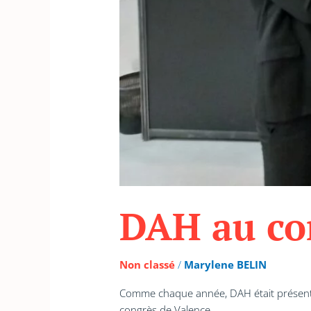
DAH au co
Non classé
/
Marylene BELIN
Comme chaque année, DAH était présent à
congrès de Valence.