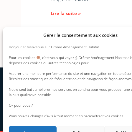
Lire la suite »
Gérer le consentement aux cookies
Bonjour et bienvenue sur Drôme Aménagement Habitat.
Pour les cookies
, c’est vous qui voyez ;). Drôme Aménagement Habitat a 
déposer des cookies ou autres technologies pour :
Assurer une meilleure performance du site et une navigation en toute sécur
Récolter des statistiques de fréquentation et de navigation de façon anonym
INFORMATION DU
DAH
Mentions légales
Notre seul but : améliorer nos services en continu pour vous proposer une
Présentation
la plus qualitative possible.
Politique de
Nos engagements
confidentialité
Ok pour vous ?
Nos offres disponibles
Politique des co
Les agences DAH
Vous pouvez changer d'avis à tout moment en paramétrant vos cookies.
Plan du site