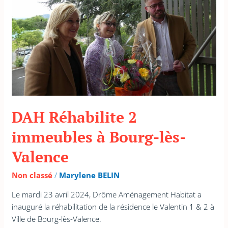
Bourg-
lès-
Valence
DAH Réhabilite 2
immeubles à Bourg-lès-
Valence
Non classé
/
Marylene BELIN
Le mardi 23 avril 2024, Drôme Aménagement Habitat a
inauguré la réhabilitation de la résidence le Valentin 1 & 2 à
Ville de Bourg-lès-Valence.