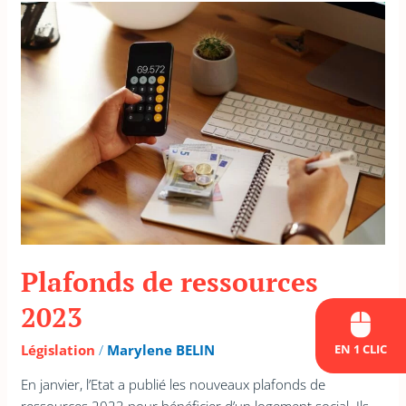
Plafonds
de
ressources
2023
Plafonds de ressources
2023
EN 1 CLIC
Législation
/
Marylene BELIN
En janvier, l’Etat a publié les nouveaux plafonds de