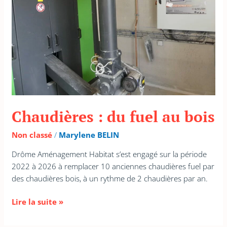
bois
Chaudières : du fuel au bois
Non classé
/
Marylene BELIN
Drôme Aménagement Habitat s’est engagé sur la période
2022 à 2026 à remplacer 10 anciennes chaudières fuel par
des chaudières bois, à un rythme de 2 chaudières par an.
Lire la suite »