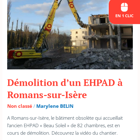
à
Romans-
EN 1 CLIC
sur-
Isère
Démolition d’un EHPAD à
Romans-sur-Isère
Non classé
/
Marylene BELIN
A Romans-sur-Isère, le bâtiment obsolète qui accueillait
l’ancien EHPAD « Beau Soleil » de 82 chambres, est en
cours de démolition. Découvrez la vidéo du chantier.