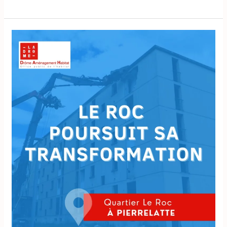
Le
Roc
poursuit
sa
transformation
à
Pierrelatte