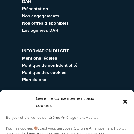
DAH
Présentation
Nos engagements
Nos offres disponibles
Les agences DAH
INFORMATION DU SITE
Mentions légales
Politique de confidentialité
Politique des cookies
Plan du site
Gérer le consentement aux
SUIVEZ-NOUS
cookies
Y
T
L
R
I
Bonjour et bienvenue sur Drôme Aménagement Habitat.
o
w
i
s
n
u
i
n
s
s
Pour les cookies
, c’est vous qui voyez ;). Drôme Aménagement Habitat
t
t
k
t
a besoin de déposer des cookies ou autres technologies pour :