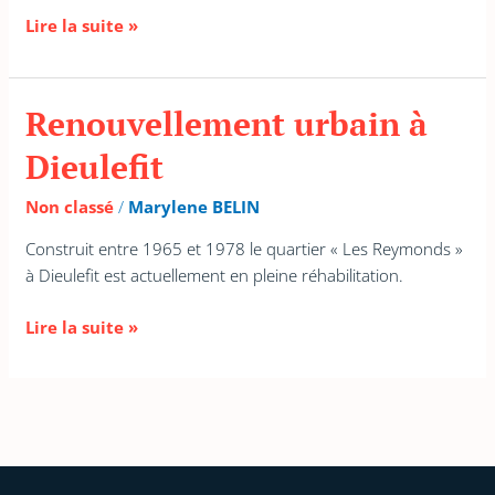
Lire la suite »
Renouvellement urbain à
Renouvellement
urbain
Dieulefit
à
Dieulefit
Non classé
/
Marylene BELIN
Construit entre 1965 et 1978 le quartier « Les Reymonds »
à Dieulefit est actuellement en pleine réhabilitation.
Lire la suite »