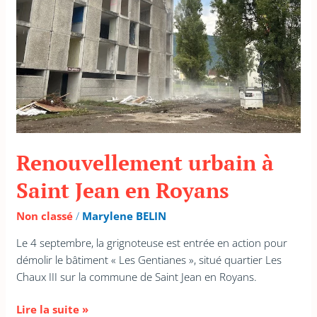
en
Royans
Renouvellement urbain à
Saint Jean en Royans
Non classé
/
Marylene BELIN
Le 4 septembre, la grignoteuse est entrée en action pour
démolir le bâtiment « Les Gentianes », situé quartier Les
Chaux III sur la commune de Saint Jean en Royans.
Lire la suite »