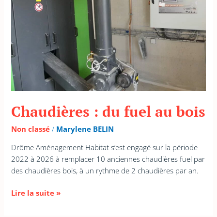
bois
Chaudières : du fuel au bois
Non classé
/
Marylene BELIN
Drôme Aménagement Habitat s’est engagé sur la période
2022 à 2026 à remplacer 10 anciennes chaudières fuel par
des chaudières bois, à un rythme de 2 chaudières par an.
Lire la suite »