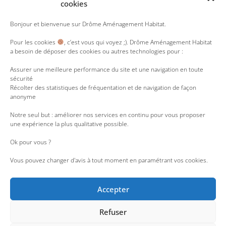
cookies
Y
T
L
R
I
Bonjour et bienvenue sur Drôme Aménagement Habitat.
o
w
i
s
n
u
i
n
s
s
Pour les cookies
, c’est vous qui voyez ;). Drôme Aménagement Habitat
t
t
k
t
a besoin de déposer des cookies ou autres technologies pour :
u
t
e
a
b
e
d
g
e
r
i
r
Assurer une meilleure performance du site et une navigation en toute
n
a
sécurité
m
Récolter des statistiques de fréquentation et de navigation de façon
anonyme
Notre seul but : améliorer nos services en continu pour vous proposer
une expérience la plus qualitative possible.
Ok pour vous ?
Vous pouvez changer d'avis à tout moment en paramétrant vos cookies.
Accepter
Refuser
Accessibilité : partiellement conforme
|
Liens utiles
|
Nous rejoindre
|
Espace Presse
|
Lanceur d’alerte
|
Espace employés