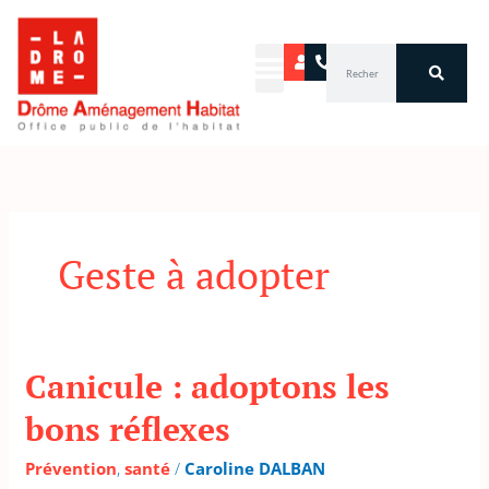
Aller
au
Rechercher
contenu
Geste à adopter
Canicule : adoptons les
Canicule
:
bons réflexes
adoptons
les
Prévention
,
santé
/
Caroline DALBAN
bons