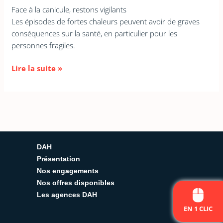
réflexes
Face à la canicule, restons vigilants
Les épisodes de fortes chaleurs peuvent avoir de graves
conséquences sur la santé, en particulier pour les
personnes fragiles.
Lire la suite »
DAH
Présentation
Nos engagements
Nos offres disponibles
Les agences DAH
EN 1 CLIC