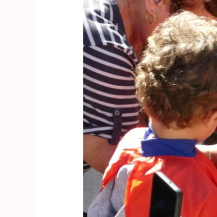
intergénérationnelle
à
Tain
l’Hermitage