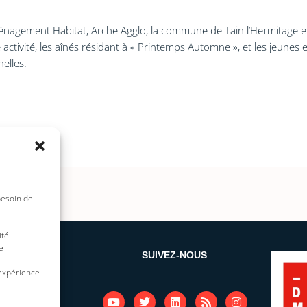
gement Habitat, Arche Agglo, la commune de Tain l’Hermitage et l
activité, les aînés résidant à « Printemps Automne », et les jeunes 
elles.
besoin de
ité
e
 SITE
SUIVEZ-NOUS
 expérience
Y
T
L
R
I