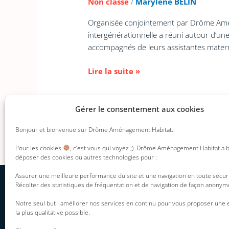
Non classé
/
Marylene BELIN
Organisée conjointement par Drôme Aména
intergénérationnelle a réuni autour d’une 
accompagnés de leurs assistantes matern
Lire la suite »
Gérer le consentement aux cookies
Bonjour et bienvenue sur Drôme Aménagement Habitat.
Pour les cookies
, c’est vous qui voyez ;). Drôme Aménagement Habitat a 
déposer des cookies ou autres technologies pour :
Assurer une meilleure performance du site et une navigation en toute sécur
Récolter des statistiques de fréquentation et de navigation de façon anonym
INFORMATION DU
DAH
Mentions légales
Notre seul but : améliorer nos services en continu pour vous proposer une
Présentation
la plus qualitative possible.
Politique de
Nos engagements
confidentialité