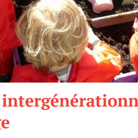
intergénérationn
ge