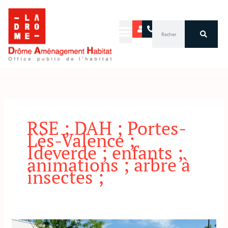
Aller
au
Rechercher
contenu
RSE ; DAH ; Portes-
Lès-Valence ;
Ideverde ; enfants ;
animations ; arbre à
insectes ;
RSE