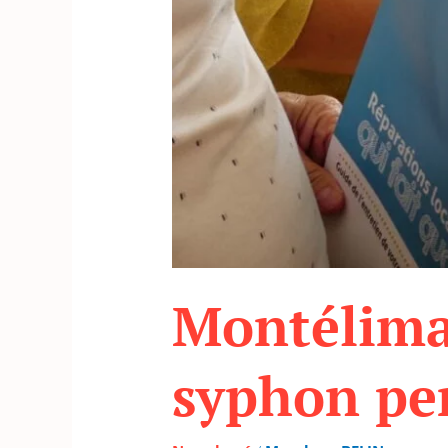
Montélimar
syphon pe