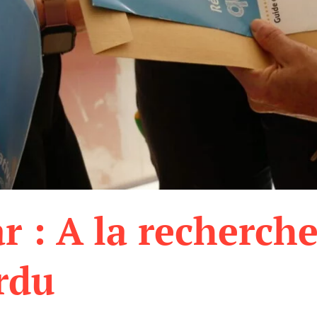
 : A la recherch
rdu