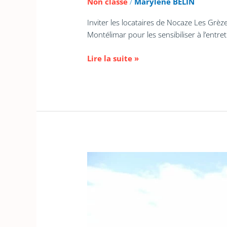
Non classé
/
Marylene BELIN
Inviter les locataires de Nocaze Les Grèze
Montélimar pour les sensibiliser à l’entre
Lire la suite »
Atelier
« Répare
ton
vélo »
à
Saint-