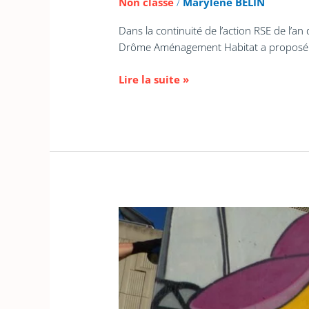
Non classé
/
Marylene BELIN
Dans la continuité de l’action RSE de l’an
Drôme Aménagement Habitat a proposé u
Lire la suite »
Street
Art
au
Val
d’or