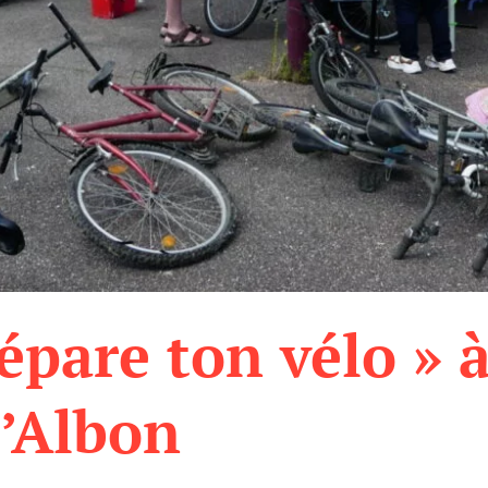
épare ton vélo » à
’Albon