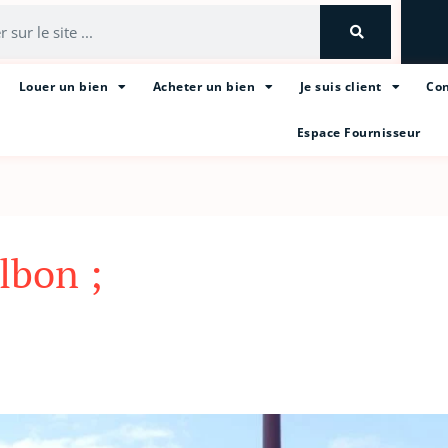
Louer un bien
Acheter un bien
Je suis client
Con
Espace Fournisseur
lbon ;