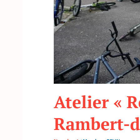
Atelier « R
Rambert-d