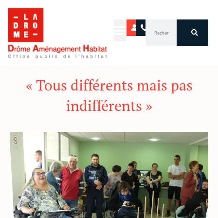
Aller
au
Rechercher
contenu
« Tous différents mais pas
indifférents »