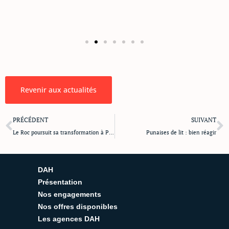
Revenir aux actualités
Précédent
S
PRÉCÉDENT
SUIVANT
Le Roc poursuit sa transformation à Pierrelatte
Punaises de lit : bien réagir
DAH
Présentation
Nos engagements
Nos offres disponibles
Les agences DAH