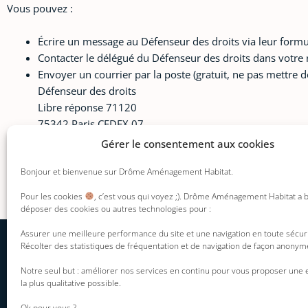
Vous pouvez :
Écrire un message au Défenseur des droits via leur formul
Contacter le délégué du Défenseur des droits dans votre 
Envoyer un courrier par la poste (gratuit, ne pas mettre de
Défenseur des droits
Libre réponse 71120
75342 Paris CEDEX 07
Gérer le consentement aux cookies
Bonjour et bienvenue sur Drôme Aménagement Habitat.
Pour les cookies
, c’est vous qui voyez ;). Drôme Aménagement Habitat a 
déposer des cookies ou autres technologies pour :
Assurer une meilleure performance du site et une navigation en toute sécur
Récolter des statistiques de fréquentation et de navigation de façon anonym
INFORMATION DU
DAH
Mentions légales
Notre seul but : améliorer nos services en continu pour vous proposer une
Présentation
la plus qualitative possible.
Politique de
Nos engagements
confidentialité
Ok pour vous ?