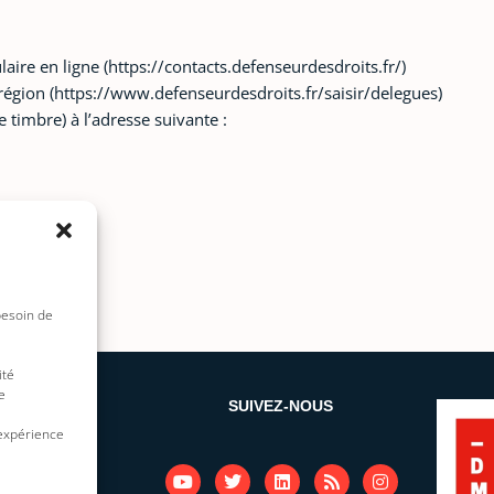
aire en ligne (https://contacts.defenseurdesdroits.fr/)
région (https://www.defenseurdesdroits.fr/saisir/delegues)
 timbre) à l’adresse suivante :
besoin de
ité
e
 SITE
SUIVEZ-NOUS
 expérience
Y
T
L
R
I
o
w
i
s
n