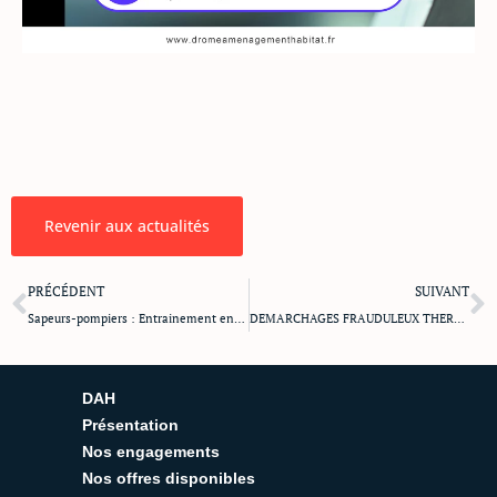
Revenir aux actualités
Précédent
S
PRÉCÉDENT
SUIVANT
Sapeurs-pompiers : Entrainement en partenariat avec DAH
DEMARCHAGES FRAUDULEUX THERMOSTATS
DAH
Présentation
Nos engagements
Nos offres disponibles