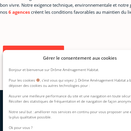
bon vivre. Notre exigence technique, environnementale et notre ge
nos
6 agences
créent les conditions favorables au maintien du lie
Revenir aux actualités
Gérer le consentement aux cookies
Précédent
Bonjour et bienvenue sur Drôme Aménagement Habitat.
PRÉCÉDENT
FERMETURE EXCEPTIONNELLE
Pour les cookies
, c’est vous qui voyez ;). Drôme Aménagement Habitat a 
déposer des cookies ou autres technologies pour :
Assurer une meilleure performance du site et une navigation en toute sécur
Récolter des statistiques de fréquentation et de navigation de façon anonym
INFORMATION DU
DAH
Mentions légales
Notre seul but : améliorer nos services en continu pour vous proposer une
Présentation
la plus qualitative possible.
Politique de
Nos engagements
confidentialité
Ok pour vous ?
Nos offres disponibles