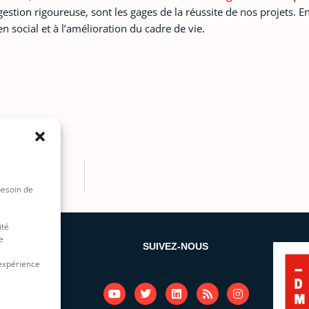
stion rigoureuse, sont les gages de la réussite de nos projets. En
n social et à l’amélioration du cadre de vie.
besoin de
ité
e
 SITE
SUIVEZ-NOUS
 expérience
Y
T
L
R
I
o
w
i
s
n