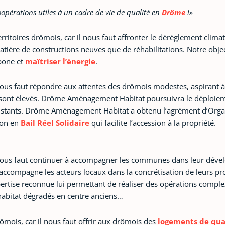
opérations utiles à un cadre de vie de qualité en
Drôme
!»
ritoires drômois, car il nous faut affronter le dérèglement clima
tière de constructions neuves que de réhabilitations. Notre object
bone et
maîtriser l’énergie
.
l nous faut répondre aux attentes des drômois modestes, aspirant à
ncier sont élevés. Drôme Aménagement Habitat poursuivra le déploi
existants. Drôme Aménagement Habitat a obtenu l’agrément d’Orga
ion en
Bail Réel Solidaire
qui facilite l’accession à la propriété.
 il nous faut continuer à accompagner les communes dans leur dév
ccompagne les acteurs locaux dans la concrétisation de leurs pr
rtise reconnue lui permettant de réaliser des opérations comple
d’habitat dégradés en centre anciens…
ômois, car il nous faut offrir aux drômois des
logements de qua