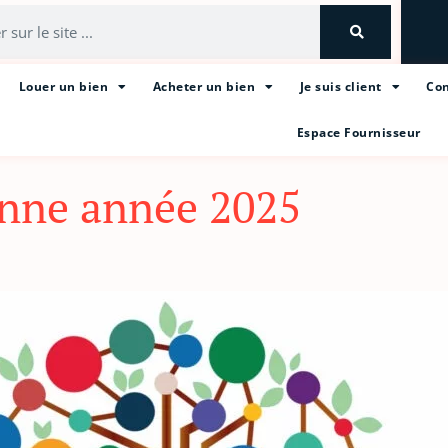
Louer un bien
Acheter un bien
Je suis client
Con
Espace Fournisseur
nne année 2025