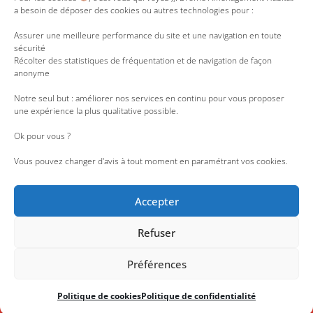
t
t
k
t
a besoin de déposer des cookies ou autres technologies pour :
u
t
e
a
b
e
d
g
e
r
i
r
Assurer une meilleure performance du site et une navigation en toute
n
a
sécurité
m
Récolter des statistiques de fréquentation et de navigation de façon
anonyme
Notre seul but : améliorer nos services en continu pour vous proposer
une expérience la plus qualitative possible.
Ok pour vous ?
Vous pouvez changer d'avis à tout moment en paramétrant vos cookies.
Accepter
Refuser
Accessibilité : partiellement conforme
|
Liens utiles
|
Nous rejoindre
|
Espace Presse
|
Lanceur d’alerte
|
Espace employés
Préférences
Une réalisation de l’Agence Web
Politique de cookies
Politique de confidentialité
© Drôme Aménagement Habitat 2026 - Tous droits réservés