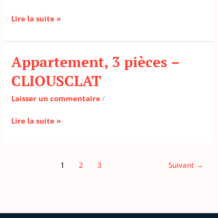
LORIOL
SUR
Lire la suite »
DROME
Appartement, 3 pièces –
Appartement,
3
CLIOUSCLAT
pièces
–
Laisser un commentaire
/
CLIOUSCLAT
Lire la suite »
1
2
3
Suivant
→