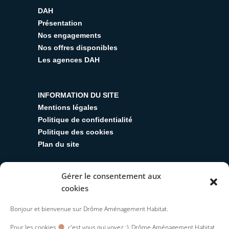
DAH
Présentation
Nos engagements
Nos offres disponibles
Les agences DAH
INFORMATION DU SITE
Mentions légales
Politique de confidentialité
Politique des cookies
Plan du site
Gérer le consentement aux
SUIVEZ-NOUS
cookies
Y
T
L
R
I
Bonjour et bienvenue sur Drôme Aménagement Habitat.
o
w
i
s
n
u
i
n
s
s
Pour les cookies
, c’est vous qui voyez ;). Drôme Aménagement Habitat