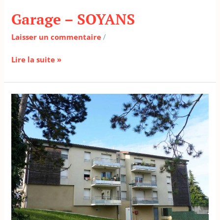
Garage – SOYANS
Garage
–
Laisser un commentaire
/
SOYANS
Lire la suite »
Appartement,
3
pièces
–
MONTOISON