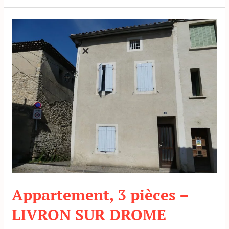
HAUTE
Appartement,
3
pièces
–
LIVRON
SUR
DROME
Appartement, 3 pièces –
LIVRON SUR DROME