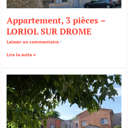
Appartement, 3 pièces –
LORIOL SUR DROME
Laisser un commentaire
/
Lire la suite »
Maison,
3
pièces
–
LIVRON
SUR
DROME