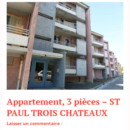
Appartement,
3
pièces
–
ST
PAUL
TROIS
CHATEAUX
Appartement, 3 pièces – ST
PAUL TROIS CHATEAUX
Laisser un commentaire
/