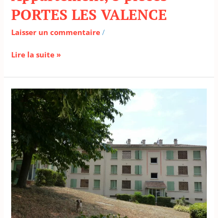
PORTES LES VALENCE
Laisser un commentaire
/
Lire la suite »
Appartement,
3
pièces
–
ST
PAUL
TROIS
CHATEAUX