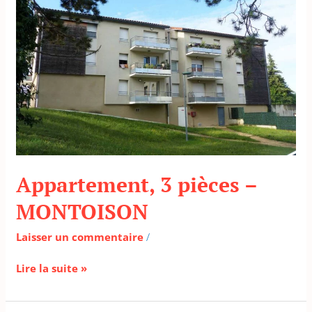
–
MONTOISON
Appartement, 3 pièces –
MONTOISON
Laisser un commentaire
/
Lire la suite »