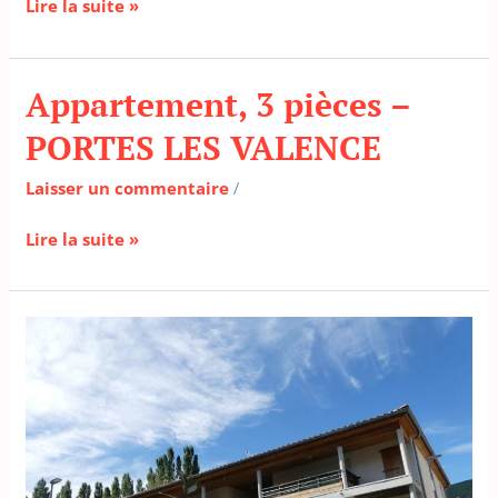
Lire la suite »
Appartement, 3 pièces –
Appartement,
3
PORTES LES VALENCE
pièces
–
Laisser un commentaire
/
PORTES
LES
Lire la suite »
VALENCE
Appartement,
3
pièces
–
LE
POET
LAVAL