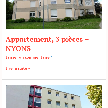
Appartement, 3 pièces –
NYONS
Laisser un commentaire
/
Lire la suite »
Appartement,
3
pièces
–