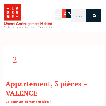
Aller
au
Rechercher
contenu
2
Appartement, 3 pièces –
Appartement,
3
VALENCE
pièces
–
Laisser un commentaire
/
VALENCE