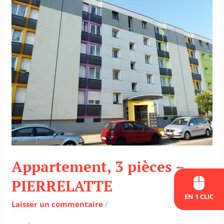
Appartement,
3
pièces
–
PIERRELATTE
Appartement, 3 pièces –
PIERRELATTE
EN 1 CLIC
Laisser un commentaire
/