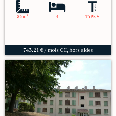
86 m²
4
TYPE V
743.21 € / mois CC, hors aides