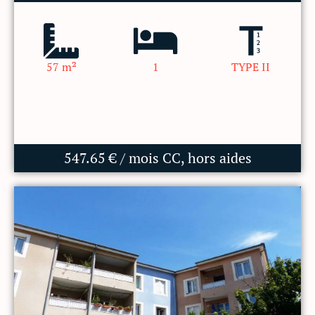
57 m²
1
TYPE II
547.65 € / mois CC, hors aides