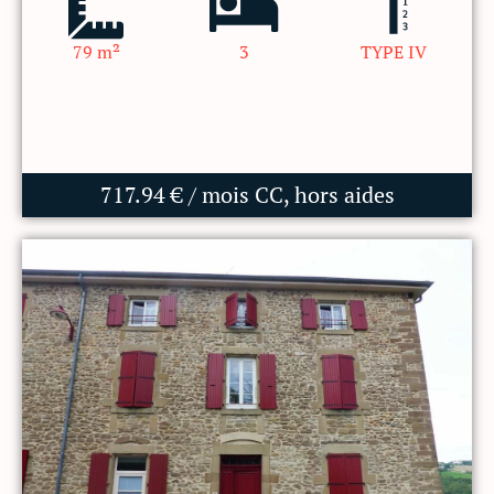
79 m²
3
TYPE IV
717.94 € / mois CC, hors aides