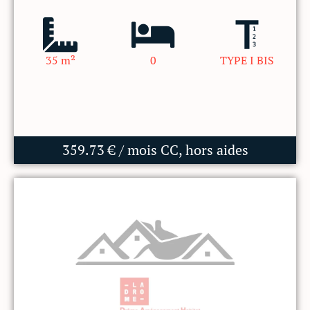
35 m²
0
TYPE I BIS
359.73 € / mois CC, hors aides