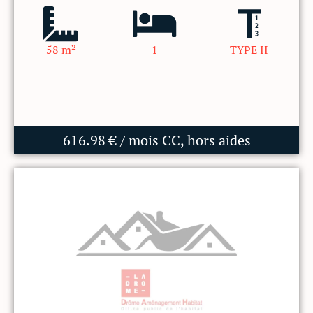
58 m²
1
TYPE II
616.98 € / mois CC, hors aides