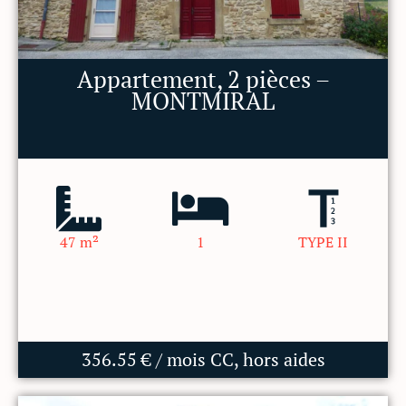
Appartement, 2 pièces –
MONTMIRAL
47 m²
1
TYPE II
356.55 € / mois CC, hors aides