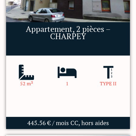
Appartement, 2 pièces –
CHARPEY
52 m²
1
TYPE II
445.56 € / mois CC, hors aides