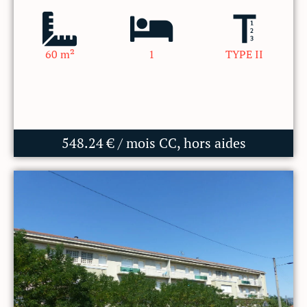
60 m²
1
TYPE II
548.24 € / mois CC, hors aides