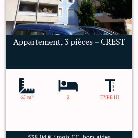
Appartement, 3 pièces – CREST
65 m²
2
TYPE III
538.04 € / mois CC, hors aides