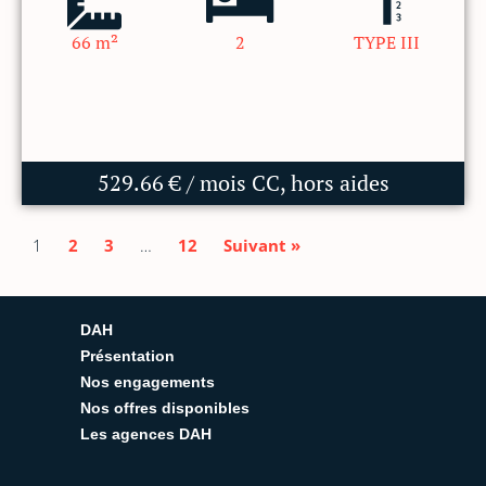
66 m²
2
TYPE III
529.66 € / mois CC, hors aides
1
2
3
…
12
Suivant »
DAH
Présentation
Nos engagements
Nos offres disponibles
Les agences DAH