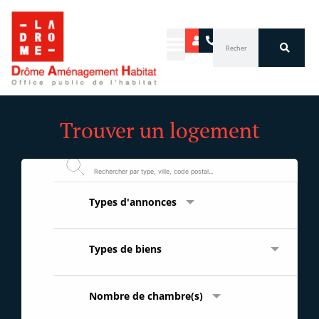
Aller
au
Rechercher
contenu
Trouver un logement
Types
Types
Nombre
d'annonces
de
de
biens
chambre(s)
Types d'annonces
Types de biens
Nombre de chambre(s)