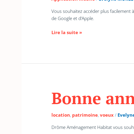
mobile
Vous souhaitez accéder plus facilement à 
de Google et d’Apple.
Lire la suite »
Bonne ann
Bonne
année
2026
location
,
patrimoine
,
voeux
/
Evelyn
Drôme Aménagement Habitat vous souhai