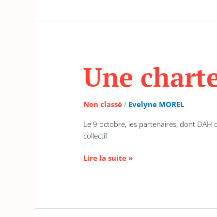
Une charte
Une
charte
pour
l’habitat
Non classé
/
Evelyne MOREL
inclusif
Le 9 octobre, les partenaires, dont DAH on
collectif
Lire la suite »