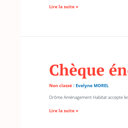
Lire la suite »
Chèque éne
Chèque
énergie
:
une
Non classé
/
Evelyne MOREL
aide
financière
Drôme Aménagement Habitat accepte les
Lire la suite »