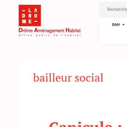
Aller
Rechercher
au
contenu
DAH
bailleur social
Canicule