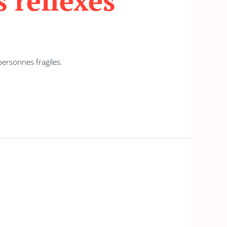
 réflexes
personnes fragiles.
e