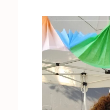
Evènement
:
Cohabitation
intergénérationnelle