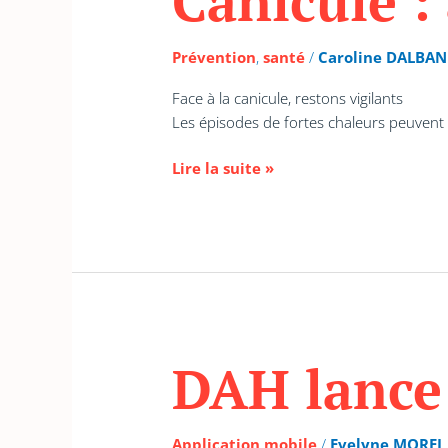
Canicule :
:
adoptons
les
Prévention
,
santé
/
Caroline DALBAN
bons
réflexes
Face à la canicule, restons vigilants
Les épisodes de fortes chaleurs peuvent a
Lire la suite »
DAH lance
DAH
lance
une
appli
Application mobile
/
Evelyne MOREL