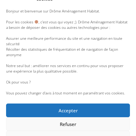
Y
T
L
R
I
Bonjour et bienvenue sur Drôme Aménagement Habitat.
o
w
i
s
n
u
i
n
s
s
Pour les cookies
, c’est vous qui voyez ;). Drôme Aménagement Habitat
t
t
k
t
a besoin de déposer des cookies ou autres technologies pour :
u
t
e
a
b
e
d
g
e
r
i
r
Assurer une meilleure performance du site et une navigation en toute
n
a
sécurité
m
Récolter des statistiques de fréquentation et de navigation de façon
anonyme
Notre seul but : améliorer nos services en continu pour vous proposer
une expérience la plus qualitative possible.
Ok pour vous ?
Vous pouvez changer d'avis à tout moment en paramétrant vos cookies.
Accepter
Refuser
Accessibilité : partiellement conforme
|
Liens utiles
|
Nous rejoindre
|
Espace Presse
|
Lanceur d’alerte
|
Espace employés