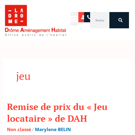
Aller
au
Rechercher
contenu
jeu
Remise de prix du « Jeu
Remise
de
locataire » de DAH
prix
du
Non classé
/
Marylene BELIN
« Jeu