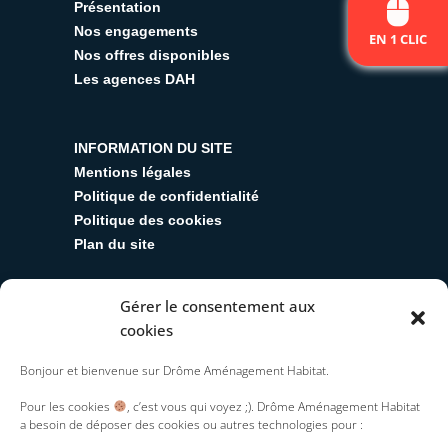
Présentation
Nos engagements
EN 1 CLIC
Nos offres disponibles
Les agences DAH
INFORMATION DU SITE
Mentions légales
Politique de confidentialité
Politique des cookies
Plan du site
Gérer le consentement aux
SUIVEZ-NOUS
cookies
Y
T
L
R
I
Bonjour et bienvenue sur Drôme Aménagement Habitat.
o
w
i
s
n
u
i
n
s
s
Pour les cookies
, c’est vous qui voyez ;). Drôme Aménagement Habitat
t
t
k
t
a besoin de déposer des cookies ou autres technologies pour :
u
t
e
a
b
e
d
g