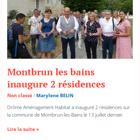
résidences
Montbrun les bains
inaugure 2 résidences
Non classé
/
Marylene BELIN
Drôme Aménagement Habitat a inauguré 2 résidences sur
la commune de Montbrun-les-Bains le 13 juillet dernier.
Lire la suite »