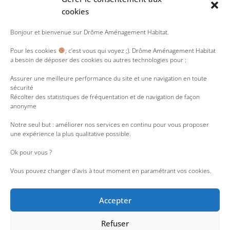
SUIVEZ-NOUS
cookies
Y
T
L
R
I
Bonjour et bienvenue sur Drôme Aménagement Habitat.
o
w
i
s
n
u
i
n
s
s
Pour les cookies
, c’est vous qui voyez ;). Drôme Aménagement Habitat
t
t
k
t
a besoin de déposer des cookies ou autres technologies pour :
u
t
e
a
b
e
d
g
e
r
i
r
Assurer une meilleure performance du site et une navigation en toute
n
a
sécurité
m
Récolter des statistiques de fréquentation et de navigation de façon
anonyme
Notre seul but : améliorer nos services en continu pour vous proposer
une expérience la plus qualitative possible.
Ok pour vous ?
Vous pouvez changer d'avis à tout moment en paramétrant vos cookies.
Accepter
Refuser
Accessibilité : partiellement conforme
|
Liens utiles
|
Nous rejoindre