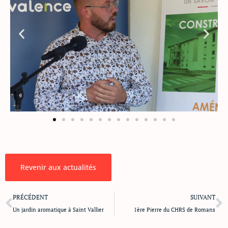
Revenir aux actualités
Précédent
S
PRÉCÉDENT
SUIVANT
Un jardin aromatique à Saint Vallier
1ère Pierre du CHRS de Romans