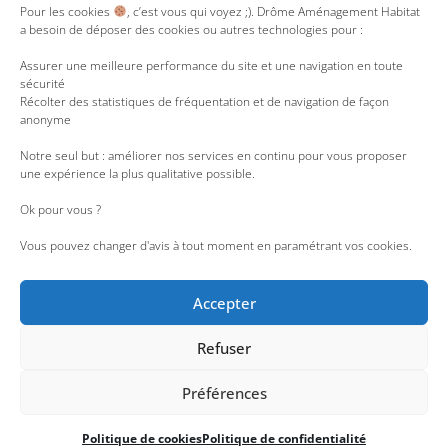
u
i
n
s
s
Pour les cookies
, c’est vous qui voyez ;). Drôme Aménagement Habitat
t
t
k
t
a besoin de déposer des cookies ou autres technologies pour :
u
t
e
a
b
e
d
g
e
r
i
r
Assurer une meilleure performance du site et une navigation en toute
n
a
sécurité
m
Récolter des statistiques de fréquentation et de navigation de façon
anonyme
Notre seul but : améliorer nos services en continu pour vous proposer
une expérience la plus qualitative possible.
Ok pour vous ?
Vous pouvez changer d'avis à tout moment en paramétrant vos cookies.
Accepter
Refuser
Accessibilité : partiellement conforme
|
Liens utiles
|
Nous rejoindre
|
Espace Presse
|
Lanceur d’alerte
|
Espace employés
Préférences
Une réalisation de l’Agence Web
Politique de cookies
Politique de confidentialité