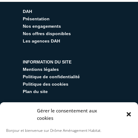
DAH
Présentation
Nos engagements
Nos offres disponibles
Les agences DAH
INFORMATION DU SITE
Mentions légales
Politique de confidentialité
Politique des cookies
Plan du site
Gérer le consentement aux
SUIVEZ-NOUS
cookies
Y
T
L
R
I
Bonjour et bienvenue sur Drôme Aménagement Habitat.
o
w
i
s
n