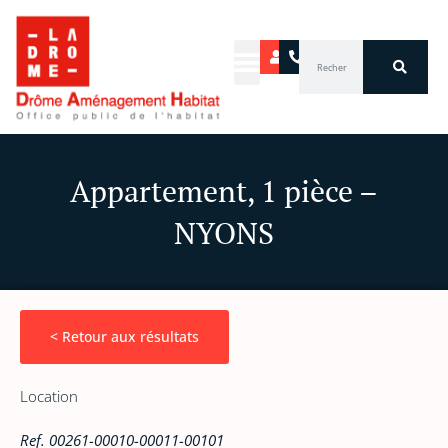
Aller
au
Rechercher
contenu
Appartement, 1 pièce –
NYONS
< Retour aux résultats
Location
Ref. 00261-00010-00011-00101