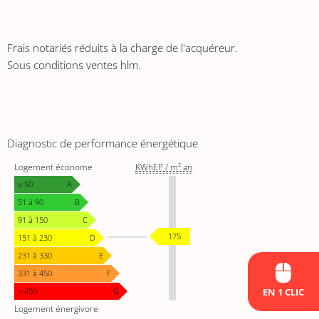
Frais notariés réduits à la charge de l'acquéreur.
Sous conditions ventes hlm.
Diagnostic de performance énergétique
DIAGNOSTIC
Logement économe
KWhEP / m².an
DE
PERFORMANCE
≤ 50
A
ÉNERGÉTIQUE
51 à 90
B
91 à 150
C
KWhEP
175
151 à 230
D
/
231 à 330
E
m².an
331 à 450
F
EN 1 CLIC
> 450
G
Logement énergivore