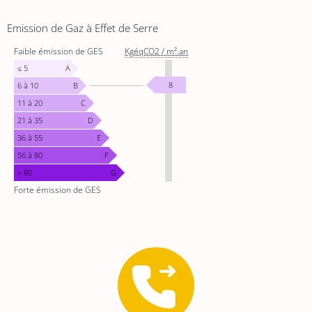
Emission de Gaz à Effet de Serre
EMISSION
Faible émission de GES
KgéqCO2 / m².an
DE
GAZ
≤ 5
A
À
KgéqCO2
8
6 à 10
B
EFFET
/
11 à 20
C
DE
m².an
21 à 35
D
SERRE
36 à 55
E
56 à 80
F
> 80
G
Forte émission de GES