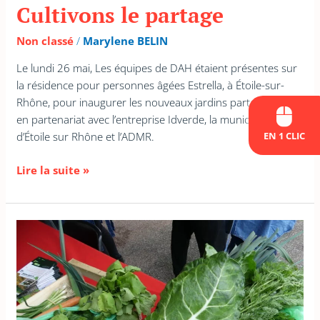
Cultivons le partage
Non classé
/
Marylene BELIN
Le lundi 26 mai, Les équipes de DAH étaient présentes sur
la résidence pour personnes âgées Estrella, à Étoile-sur-
Rhône, pour inaugurer les nouveaux jardins partagés créés
en partenariat avec l’entreprise Idverde, la municipalité
EN 1 CLIC
d’Étoile sur Rhône et l’ADMR.
Lire la suite »
Des
paniers
de
saveurs
à
Saint