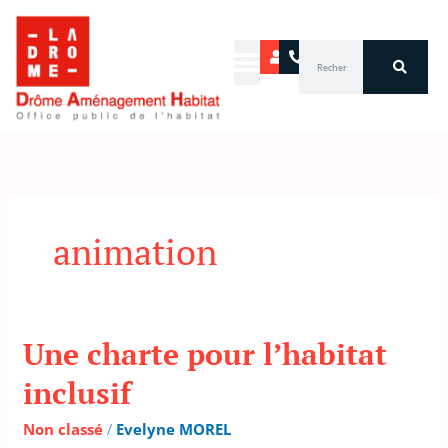
Aller
au
Rechercher
contenu
animation
Une charte pour l’habitat
Une
charte
inclusif
pour
l’habitat
Non classé
/
Evelyne MOREL
inclusif