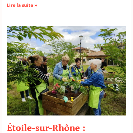
Lire la suite »
Étoile-
sur-
Rhône
:
Cultivons
le
partage
Étoile-sur-Rhône :