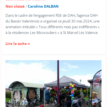
Non classé
/
Caroline DALBAN
Dans le cadre de l’engagement RSE de DAH, l’agence DAH
du Bassin Valentinois a organisé ce jeudi 30 mai 2024, une
animation intitulée « Tous différents mais pas indifférents »
à la résidence« Les Micocouliers » à St Marcel Lès Valence.
Lire la suite »
Atelier
« Répare
ton
vélo »
à
Saint-
Rambert-
d’Albon