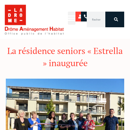
Aller
au
Rechercher
contenu
La résidence seniors « Estrella
» inaugurée