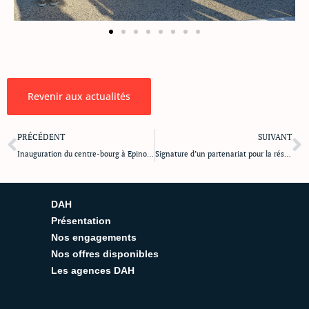
Revenir aux actualités
Précédent
S
PRÉCÉDENT
SUIVANT
Inauguration du centre-bourg à Epinouze
Signature d’un partenariat pour la résidence TILIA
DAH
Présentation
Nos engagements
Nos offres disponibles
Les agences DAH